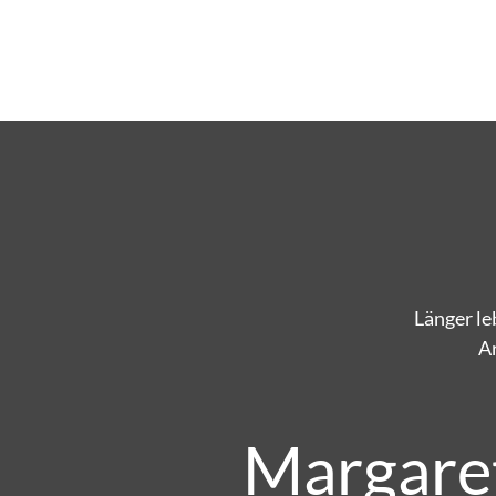
Länger le
Ar
Margare