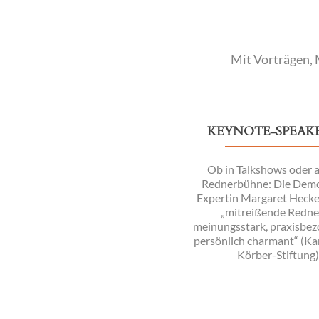
Mit Vorträgen, 
KEYNOTE-SPEAK
Ob in Talkshows oder a
Rednerbühne: Die Demo
Expertin Margaret Heckel
„mitreißende Redne
meinungsstark, praxisbe
persönlich charmant“ (Kar
Körber-Stiftung)