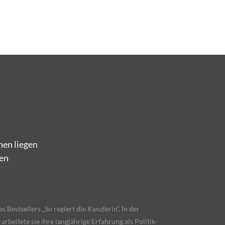
nen liegen
ren
 Bestsellers „So regiert die Kanzlerin“. In der
rbeitete sie ihre langjährige Erfahrung als Politik-