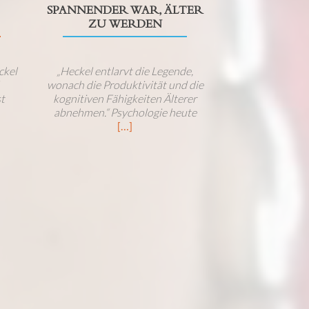
SPANNENDER WAR, ÄLTER
ZU WERDEN
ckel
„Heckel entlarvt die Legende,
wonach die Produktivität und die
t
kognitiven Fähigkeiten Älterer
abnehmen.“
Psychologie heute
[…]