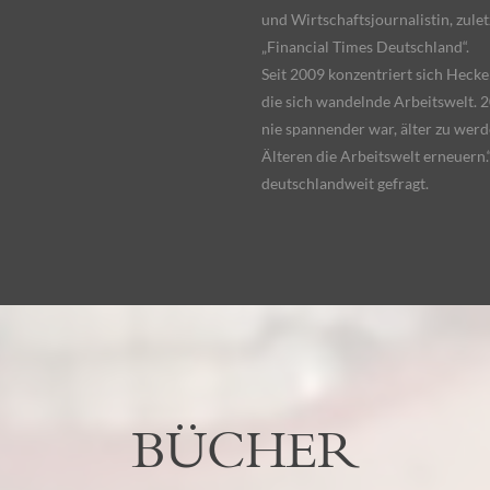
und Wirtschaftsjournalistin, zulet
„Financial Times Deutschland“.
Seit 2009 konzentriert sich Heck
die sich wandelnde Arbeitswelt. 
nie spannender war, älter zu werde
Älteren die Arbeitswelt erneuern.
deutschlandweit gefragt.
BÜCHER