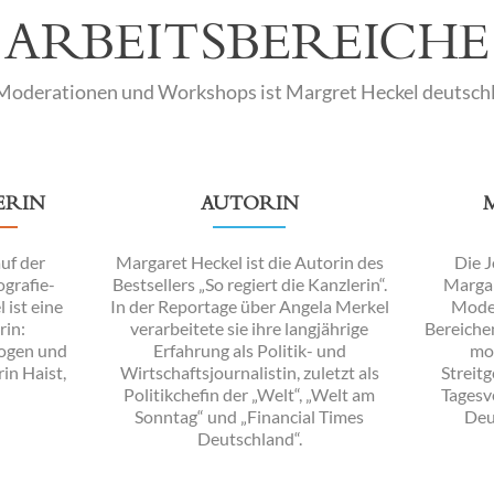
ARBEITSBEREICHE
Moderationen und Workshops ist Margret Heckel deutsch
ERIN
AUTORIN
uf der
Margaret Heckel ist die Autorin des
Die J
grafie-
Bestsellers „So regiert die Kanzlerin“.
Margar
 ist eine
In der Reportage über Angela Merkel
Moder
rin:
verarbeitete sie ihre langjährige
Bereichen
zogen und
Erfahrung als Politik- und
mod
in Haist,
Wirtschaftsjournalistin, zuletzt als
Streit
Politikchefin der „Welt“, „Welt am
Tagesv
Sonntag“ und „Financial Times
Deu
Deutschland“.