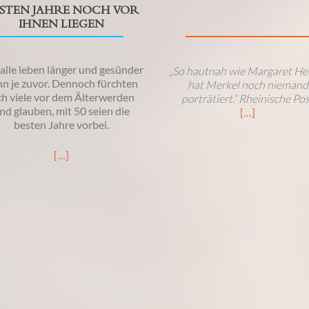
STEN JAHRE NOCH VOR
IHNEN LIEGEN
alle leben länger und gesünder
„So hautnah wie Margaret He
n je zuvor. Dennoch fürchten
hat Merkel noch niemand
ch viele vor dem Älterwerden
porträtiert.“
Rheinische Pos
nd glauben, mit 50 seien die
[…]
besten Jahre vorbei.
[…]