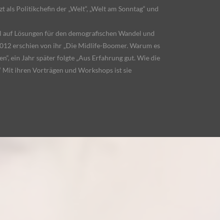
zt als Politikchefin der „Welt“, „Welt am Sonntag“ und
el auf Lösungen für den demografischen Wandel und
2012 erschien von ihr „Die Midlife-Boomer. Warum es
n“, ein Jahr später folgte „Aus Erfahrung gut. Wie die
“ Mit ihren Vorträgen und Workshops ist sie