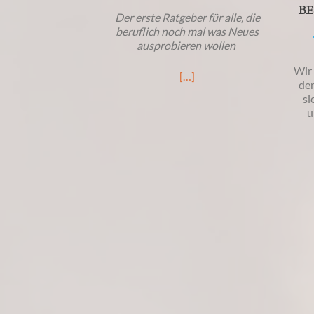
BE
Der erste Ratgeber für alle, die
beruflich noch mal was Neues
ausprobieren wollen
Wir 
[…]
den
si
u