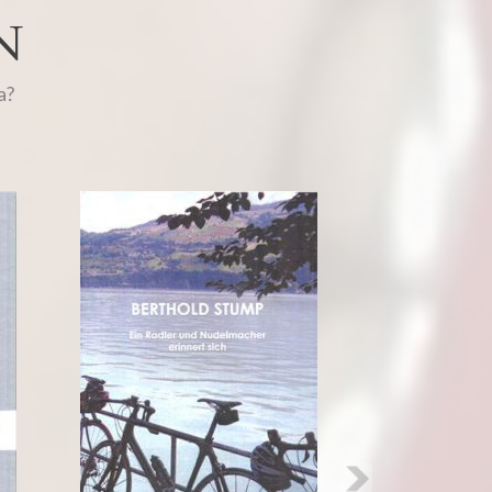
N
a?
Next