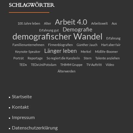
SCHLAGWÖRTER
Arbeit 4.0
100 Jahre leben
Alter
Arbeitswelt
Aus
Demografie
Erfahrung gut
demografischer Wandel
Erfahrung
Familienunternehmen
Firmenbiografien
Günther Jauch
Hart aber fair
Länger leben
Keynote-Speaker
Merkel
Midlife-Boomer
Porträt
Reportage
So regiert die Kanzlerin
Stern
Talente anziehen
TEDx
TEDxUniPotsdam
THIMM Gruppe
TV-Auftritt
Video
Älterwerden
Startseite
Kontakt
Impressum
Datenschutzerklärung