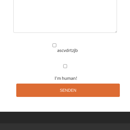
ascvdrtzjb
I'm human!
SENDEN