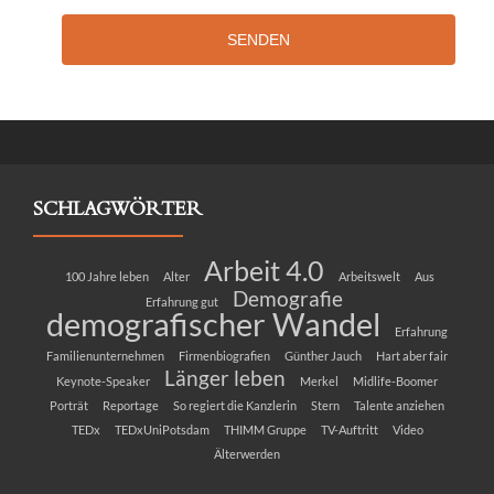
SENDEN
SCHLAGWÖRTER
Arbeit 4.0
100 Jahre leben
Alter
Arbeitswelt
Aus
Demografie
Erfahrung gut
demografischer Wandel
Erfahrung
Familienunternehmen
Firmenbiografien
Günther Jauch
Hart aber fair
Länger leben
Keynote-Speaker
Merkel
Midlife-Boomer
Porträt
Reportage
So regiert die Kanzlerin
Stern
Talente anziehen
TEDx
TEDxUniPotsdam
THIMM Gruppe
TV-Auftritt
Video
Älterwerden