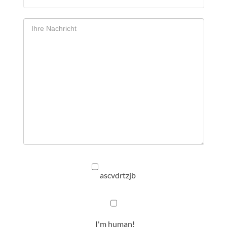
ascvdrtzjb
I'm human!