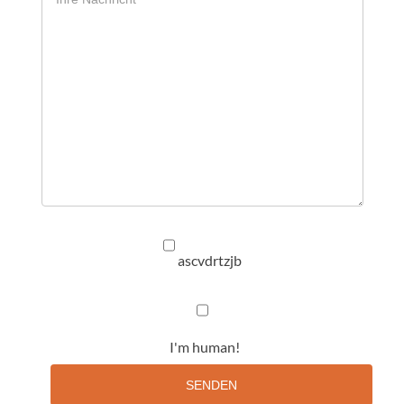
ascvdrtzjb
I'm human!
SENDEN