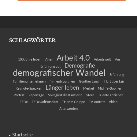
SCHLAGWÖRTER
Arbeit 4.0
100 Jahre leben
Alter
Arbeitswelt
Aus
Demografie
Erfahrung gut
demografischer Wandel
Erfahrung
Familienunternehmen
Firmenbiografien
Günther Jauch
Hart aber fair
Länger leben
Keynote-Speaker
Merkel
Midlife-Boomer
Porträt
Reportage
So regiert die Kanzlerin
Stern
Talente anziehen
TEDx
TEDxUniPotsdam
THIMM Gruppe
TV-Auftritt
Video
Älterwerden
Startseite