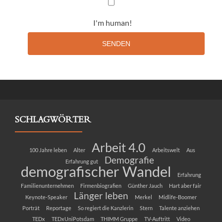
I'm human!
SENDEN
SCHLAGWÖRTER
Arbeit 4.0
100 Jahre leben
Alter
Arbeitswelt
Aus
Demografie
Erfahrung gut
demografischer Wandel
Erfahrung
Familienunternehmen
Firmenbiografien
Günther Jauch
Hart aber fair
Länger leben
Keynote-Speaker
Merkel
Midlife-Boomer
Porträt
Reportage
So regiert die Kanzlerin
Stern
Talente anziehen
TEDx
TEDxUniPotsdam
THIMM Gruppe
TV-Auftritt
Video