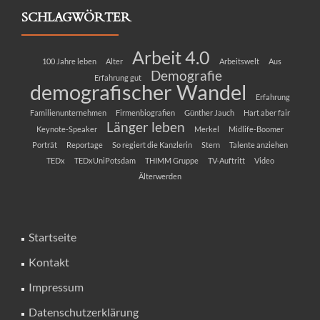
SCHLAGWÖRTER
Arbeit 4.0
100 Jahre leben
Alter
Arbeitswelt
Aus
Demografie
Erfahrung gut
demografischer Wandel
Erfahrung
Familienunternehmen
Firmenbiografien
Günther Jauch
Hart aber fair
Länger leben
Keynote-Speaker
Merkel
Midlife-Boomer
Porträt
Reportage
So regiert die Kanzlerin
Stern
Talente anziehen
TEDx
TEDxUniPotsdam
THIMM Gruppe
TV-Auftritt
Video
Älterwerden
Startseite
Kontakt
Impressum
Datenschutzerklärung