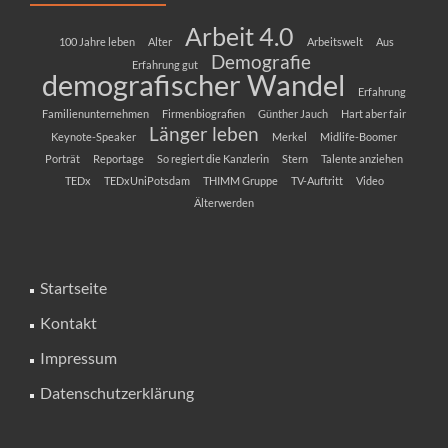
Arbeit 4.0
100 Jahre leben
Alter
Arbeitswelt
Aus
Demografie
Erfahrung gut
demografischer Wandel
Erfahrung
Familienunternehmen
Firmenbiografien
Günther Jauch
Hart aber fair
Länger leben
Keynote-Speaker
Merkel
Midlife-Boomer
Porträt
Reportage
So regiert die Kanzlerin
Stern
Talente anziehen
TEDx
TEDxUniPotsdam
THIMM Gruppe
TV-Auftritt
Video
Älterwerden
Startseite
Kontakt
Impressum
Datenschutzerklärung